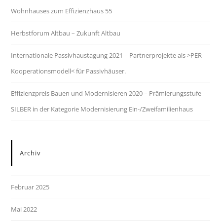
Wohnhauses zum Effizienzhaus 55
Herbstforum Altbau – Zukunft Altbau
Internationale Passivhaustagung 2021 – Part­ner­pro­jek­te als >PER-
Ko­ope­ra­ti­ons­mo­dell< für Pas­siv­häu­ser.
Effizienzpreis Bauen und Modernisieren 2020 – Prämierungsstufe
SILBER in der Kategorie Modernisierung Ein-/Zweifamilienhaus
Archiv
Februar 2025
Mai 2022