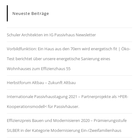
Neueste Beiträge
Schuler Architekten im IG Passivhaus Newsletter
Vorbildfunktion: Ein Haus aus den 70ern wird energetisch fit | Öko-
Test berichtet über unsere energetische Sanierung eines
Wohnhauses zum Effizienzhaus 55
Herbstforum Altbau – Zukunft Altbau
Internationale Passivhaustagung 2021 – Part­ner­pro­jek­te als >PER-
Ko­ope­ra­ti­ons­mo­dell< für Pas­siv­häu­ser.
Effizienzpreis Bauen und Modernisieren 2020 – Prämierungsstufe
SILBER in der Kategorie Modernisierung Ein-/Zweifamilienhaus